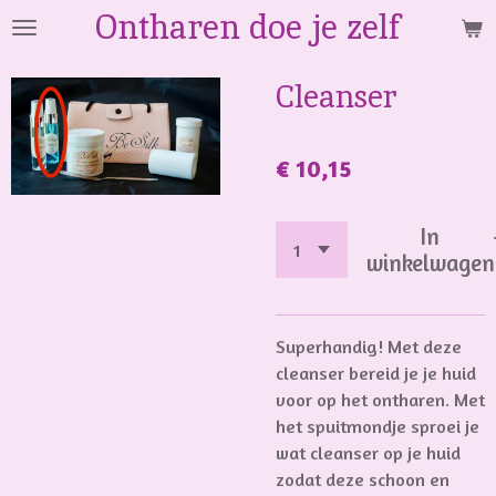
Ontharen doe je zelf
Ga
direct
naar
Cleanser
de
hoofdinhoud
€ 10,15
In
winkelwagen
Superhandig! Met deze
cleanser bereid je je huid
voor op het ontharen. Met
het spuitmondje sproei je
wat cleanser op je huid
zodat deze schoon en