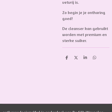
vetvrij is.
Zo begin je je ontharing
goed!
De cleanser kan gebruikt
worden met premium en
sterke suiker.
D
D
S
D
e
e
h
e
l
e
a
l
e
l
r
e
n
e
n