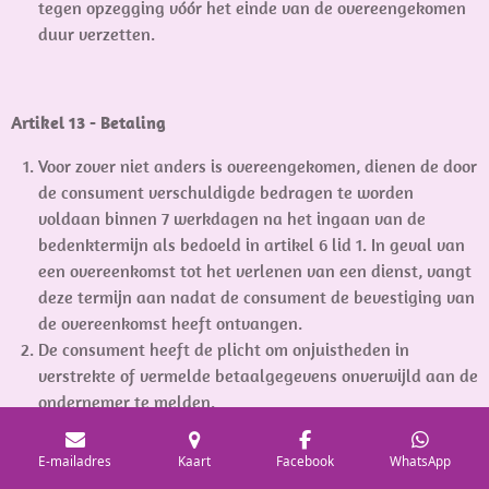
tegen opzegging vóór het einde van de overeengekomen
duur verzetten.
Artikel 13 - Betaling
Voor zover niet anders is overeengekomen, dienen de door
de consument verschuldigde bedragen te worden
voldaan binnen 7 werkdagen na het ingaan van de
bedenktermijn als bedoeld in artikel 6 lid 1. In geval van
een overeenkomst tot het verlenen van een dienst, vangt
deze termijn aan nadat de consument de bevestiging van
de overeenkomst heeft ontvangen.
De consument heeft de plicht om onjuistheden in
verstrekte of vermelde betaalgegevens onverwijld aan de
ondernemer te melden.
In geval van wanbetaling van de consument heeft de
ondernemer behoudens wettelijke beperkingen, het recht
E-mailadres
Kaart
Facebook
WhatsApp
om de vooraf aan de consument kenbaar gemaakte