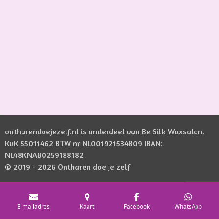
ontharendoejezelf.nl is onderdeel van Be Silk Waxsalon.
KvK 55011462 BTW nr NL001921534B09 IBAN:
NL48KNAB0259188182
© 2019 - 2026 Ontharen doe je zelf
E-mailadres
Kaart
Facebook
WhatsApp