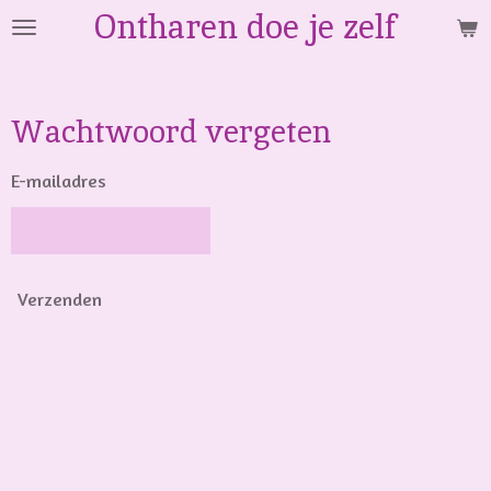
Ontharen doe je zelf
Ga
direct
naar
de
Wachtwoord vergeten
hoofdinhoud
E-mailadres
Verzenden